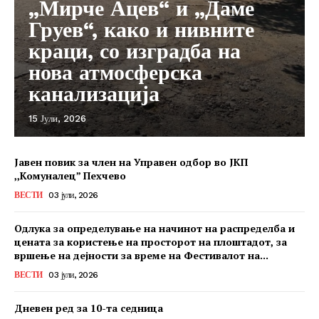
„Мирче Ацев“ и „Даме
Груев“, како и нивните
краци, со изградба на
нова атмосферска
канализација
15 Јули, 2026
Јавен повик за член на Управен одбор во ЈКП
,,Комуналец” Пехчево
ВЕСТИ
03 јули, 2026
Одлука за определување на начинот на распределба и
цената за користење на просторот на плоштадот, за
вршење на дејности за време на Фестивалот на...
ВЕСТИ
03 јули, 2026
Дневен ред за 10-та седница