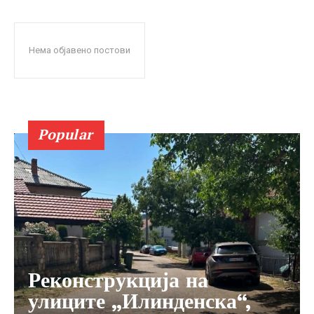
Нема објавено постови
Popular
Реконструкција на
улиците „Илинденска“,