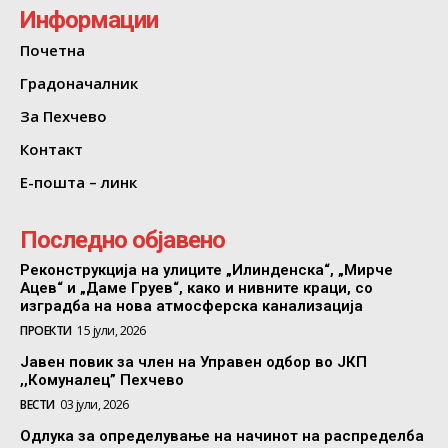
Информации
Почетна
Градоначалник
За Пехчево
Контакт
Е-пошта – линк
Последно објавено
Реконструкција на улиците „Илинденска“, „Мирче
Ацев“ и „Даме Груев“, како и нивните краци, со
изградба на нова атмосферска канализација
ПРОЕКТИ
15 јули, 2026
Јавен повик за член на Управен одбор во ЈКП
,,Комуналец” Пехчево
ВЕСТИ
03 јули, 2026
Одлука за определување на начинот на распределба