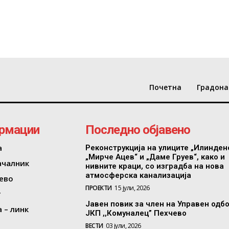
Почетна
Градона
рмации
Последно објавено
а
Реконструкција на улиците „Илинден
„Мирче Ацев“ и „Даме Груев“, како и
ачалник
нивните краци, со изградба на нова
атмосферска канализација
ево
ПРОЕКТИ
15 јули, 2026
т
Јавен повик за член на Управен одб
 – линк
ЈКП ,,Комуналец” Пехчево
ВЕСТИ
03 јули, 2026