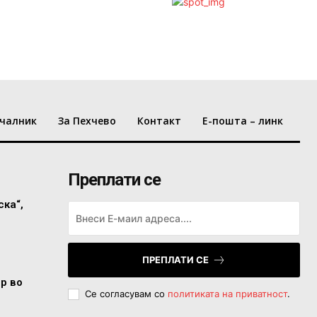
чалник
За Пехчево
Контакт
Е-пошта – линк
Преплати се
ска“,
ПРЕПЛАТИ СЕ
ор во
Се согласувам со
политиката на приватност
.