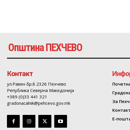
Општина ПЕХЧЕВО
Контакт
Инфо
ул.Равен бр.8 2326 Пехчево
Почетн
Република Северна Македонија
Градон
+389 (0)33 441 321
За Пехч
gradonacalnik@pehcevo.gov.mk
Контак
Е-пошта