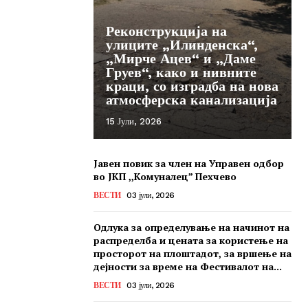
Реконструкција на
улиците „Илинденска“,
„Мирче Ацев“ и „Даме
Груев“, како и нивните
краци, со изградба на нова
атмосферска канализација
15 Јули, 2026
Јавен повик за член на Управен одбор
во ЈКП ,,Комуналец” Пехчево
ВЕСТИ
03 јули, 2026
Одлука за определување на начинот на
распределба и цената за користење на
просторот на плоштадот, за вршење на
дејности за време на Фестивалот на...
ВЕСТИ
03 јули, 2026