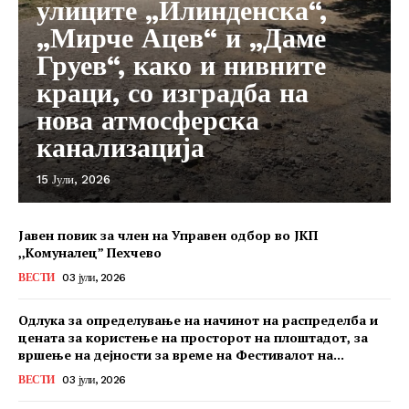
улиците „Илинденска“,
„Мирче Ацев“ и „Даме
Груев“, како и нивните
краци, со изградба на
нова атмосферска
канализација
15 Јули, 2026
Јавен повик за член на Управен одбор во ЈКП
,,Комуналец” Пехчево
ВЕСТИ
03 јули, 2026
Одлука за определување на начинот на распределба и
цената за користење на просторот на плоштадот, за
вршење на дејности за време на Фестивалот на...
ВЕСТИ
03 јули, 2026