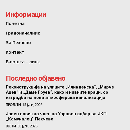
Информации
Почетна
Градоначалник
За Пехчево
Контакт
Е-пошта – линк
Последно објавено
Реконструкција на улиците „Илинденска“, „Мирче
Ацев“ и „Даме Груев“, како и нивните краци, со
изградба на нова атмосферска канализација
ПРОЕКТИ
15 јули, 2026
Јавен повик за член на Управен одбор во ЈКП
,,Комуналец” Пехчево
ВЕСТИ
03 јули, 2026