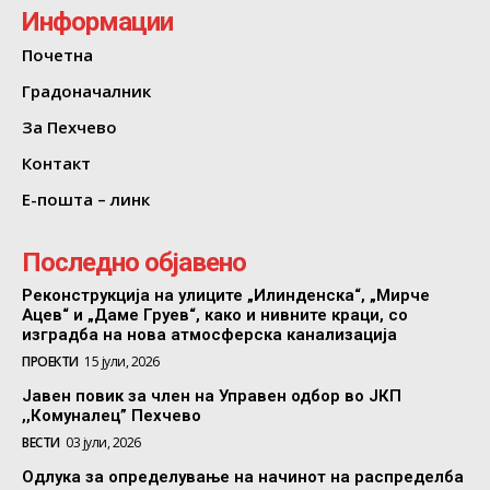
Информации
Почетна
Градоначалник
За Пехчево
Контакт
Е-пошта – линк
Последно објавено
Реконструкција на улиците „Илинденска“, „Мирче
Ацев“ и „Даме Груев“, како и нивните краци, со
изградба на нова атмосферска канализација
ПРОЕКТИ
15 јули, 2026
Јавен повик за член на Управен одбор во ЈКП
,,Комуналец” Пехчево
ВЕСТИ
03 јули, 2026
Одлука за определување на начинот на распределба