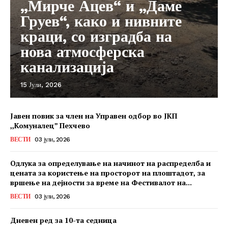
„Мирче Ацев“ и „Даме
Груев“, како и нивните
краци, со изградба на
нова атмосферска
канализација
15 Јули, 2026
Јавен повик за член на Управен одбор во ЈКП
,,Комуналец” Пехчево
ВЕСТИ
03 јули, 2026
Одлука за определување на начинот на распределба и
цената за користење на просторот на плоштадот, за
вршење на дејности за време на Фестивалот на...
ВЕСТИ
03 јули, 2026
Дневен ред за 10-та седница