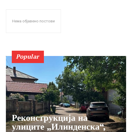
Нема објавено постови
Popular
Реконструкција на
улиците „Илинденска“,