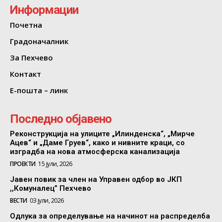
Информации
Почетна
Градоначалник
За Пехчево
Контакт
Е-пошта – линк
Последно објавено
Реконструкција на улиците „Илинденска“, „Мирче
Ацев“ и „Даме Груев“, како и нивните краци, со
изградба на нова атмосферска канализација
ПРОЕКТИ
15 јули, 2026
Јавен повик за член на Управен одбор во ЈКП
,,Комуналец” Пехчево
ВЕСТИ
03 јули, 2026
Одлука за определување на начинот на распределба