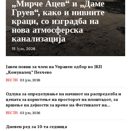
„Мирче Ацев“ и „Даме
Груев“, како и нивните
краци, со изградба на
нова атмосферска
канализација
15 Јули, 2026
Јавен повик за член на Управен одбор во ЈКП
,,Комуналец” Пехчево
ВЕСТИ
03 јули, 2026
Одлука за определување на начинот на распределба и
цената за користење на просторот на плоштадот, за
вршење на дејности за време на Фестивалот на...
ВЕСТИ
03 јули, 2026
Дневен ред за 10-та седница