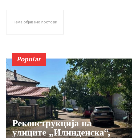
Нема објавено постови
Popular
Реконструкција на
улиците „Илинденска“,