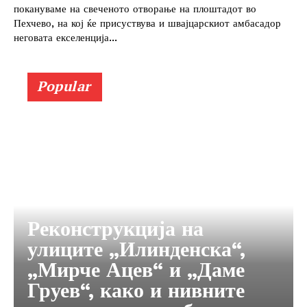
покануваме на свеченото отворање на плоштадот во
Пехчево, на кој ќе присуствува и швајцарскиот амбасадор
неговата екселенција...
Popular
Реконструкција на
улиците „Илинденска“,
„Мирче Ацев“ и „Даме
Груев“, како и нивните