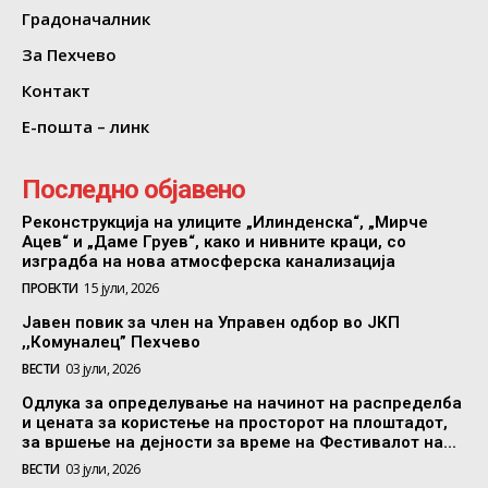
Градоначалник
За Пехчево
Контакт
Е-пошта – линк
Последно објавено
Реконструкција на улиците „Илинденска“, „Мирче
Ацев“ и „Даме Груев“, како и нивните краци, со
изградба на нова атмосферска канализација
ПРОЕКТИ
15 јули, 2026
Јавен повик за член на Управен одбор во ЈКП
,,Комуналец” Пехчево
ВЕСТИ
03 јули, 2026
Одлука за определување на начинот на распределба
и цената за користење на просторот на плоштадот,
за вршење на дејности за време на Фестивалот на...
ВЕСТИ
03 јули, 2026