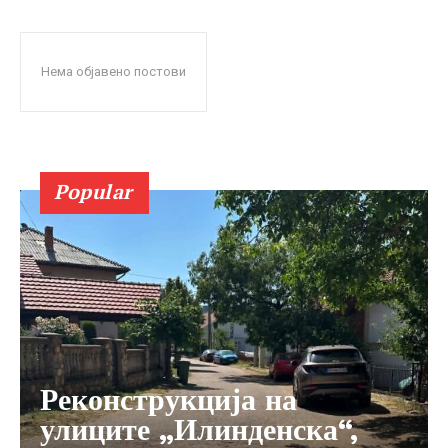
Нема објавено постови
Popular
Реконструкција на
улиците „Илинденска“,