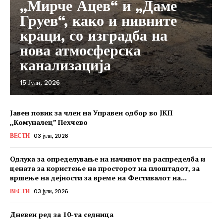
„Мирче Ацев“ и „Даме
Груев“, како и нивните
краци, со изградба на
нова атмосферска
канализација
15 Јули, 2026
Јавен повик за член на Управен одбор во ЈКП
,,Комуналец” Пехчево
ВЕСТИ
03 јули, 2026
Одлука за определување на начинот на распределба и
цената за користење на просторот на плоштадот, за
вршење на дејности за време на Фестивалот на...
ВЕСТИ
03 јули, 2026
Дневен ред за 10-та седница