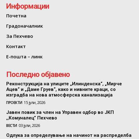
Информации
Почетна
Градоначалник
За Пехчево
Контакт
Е-пошта – линк
Последно објавено
Реконструкција на улиците „Илинденска“, „Мирче
Ацев“ и „Даме Груев“, како и нивните краци, со
изградба на нова атмосферска канализација
ПРОЕКТИ
15 јули, 2026
Јавен повик за член на Управен одбор во ЈКП
,,Комуналец” Пехчево
ВЕСТИ
03 јули, 2026
Одлука за определување на начинот на распределба