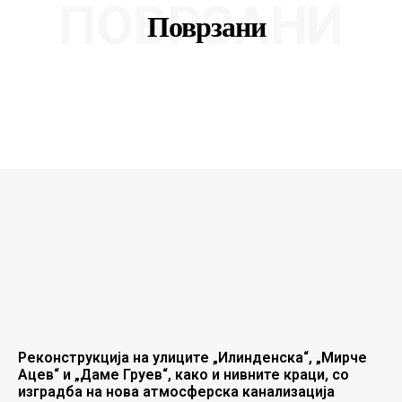
ПОВРЗАНИ
Поврзани
Реконструкција на улиците „Илинденска“, „Мирче
Ацев“ и „Даме Груев“, како и нивните краци, со
изградба на нова атмосферска канализација