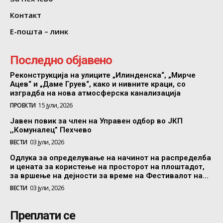
Контакт
Е-пошта – линк
Последно објавено
Реконструкција на улиците „Илинденска“, „Мирче
Ацев“ и „Даме Груев“, како и нивните краци, со
изградба на нова атмосферска канализација
ПРОЕКТИ
15 јули, 2026
Јавен повик за член на Управен одбор во ЈКП
,,Комуналец” Пехчево
ВЕСТИ
03 јули, 2026
Одлука за определување на начинот на распределба
и цената за користење на просторот на плоштадот,
за вршење на дејности за време на Фестивалот на...
ВЕСТИ
03 јули, 2026
Преплати се