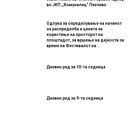
во ЈКП ,,Комуналец” Пехчево
Одлука за определување на начинот
на распределба и цената за
користење на просторот на
плоштадот, за вршење на дејности за
време на Фестивалот на...
Дневен ред за 10-та седница
Дневен ред за 9-та седница