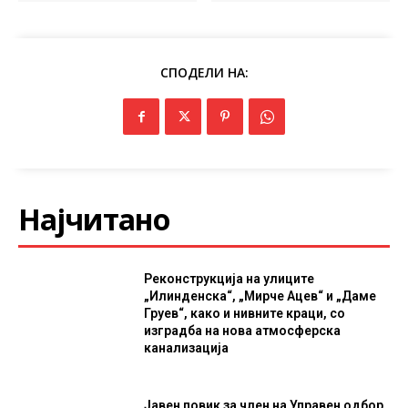
СПОДЕЛИ НА:
Најчитано
Реконструкција на улиците
„Илинденска“, „Мирче Ацев“ и „Даме
Груев“, како и нивните краци, со
изградба на нова атмосферска
канализација
Јавен повик за член на Управен одбор