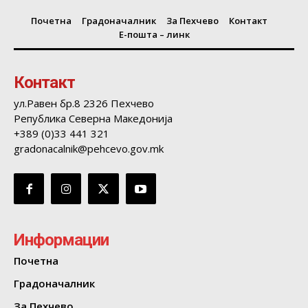
Почетна
Градоначалник
За Пехчево
Контакт
Е-пошта – линк
Контакт
ул.Равен бр.8 2326 Пехчево
Република Северна Македонија
+389 (0)33 441 321
gradonacalnik@pehcevo.gov.mk
Информации
Почетна
Градоначалник
За Пехчево