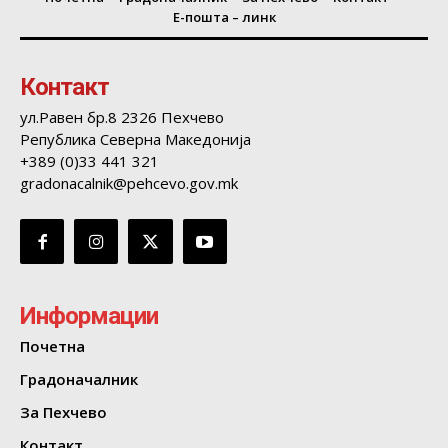
Е-пошта – линк
Контакт
ул.Равен бр.8 2326 Пехчево
Република Северна Македонија
+389 (0)33 441 321
gradonacalnik@pehcevo.gov.mk
Информации
Почетна
Градоначалник
За Пехчево
Контакт