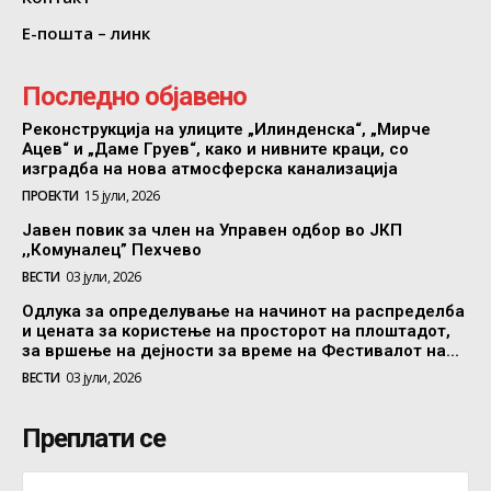
Е-пошта – линк
Последно објавено
Реконструкција на улиците „Илинденска“, „Мирче
Ацев“ и „Даме Груев“, како и нивните краци, со
изградба на нова атмосферска канализација
ПРОЕКТИ
15 јули, 2026
Јавен повик за член на Управен одбор во ЈКП
,,Комуналец” Пехчево
ВЕСТИ
03 јули, 2026
Одлука за определување на начинот на распределба
и цената за користење на просторот на плоштадот,
за вршење на дејности за време на Фестивалот на...
ВЕСТИ
03 јули, 2026
Преплати се