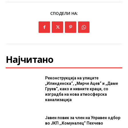
СПОДЕЛИ НА:
Најчитано
Реконструкција на улиците
„Илинденска“, „Мирче Ацев“ и „Даме
Груев“, како и нивните краци, со
изградба на нова атмосферска
канализација
Јавен повик за член на Управен одбор
во ЈКП ,,Комуналец” Пехчево