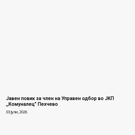
Јавен повик за член на Управен одбор во ЈКП
,,Комуналец” Пехчево
03 Јули, 2026