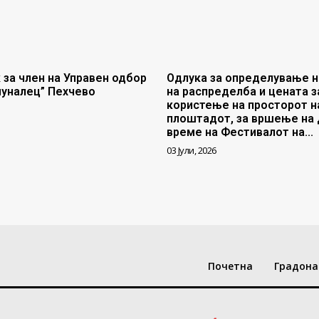
 за член на Управен одбор
Одлука за определување н
муналец” Пехчево
на распределба и цената з
користење на просторот н
плоштадот, за вршење на 
време на Фестивалот на...
03 Јули, 2026
Почетна
Градона