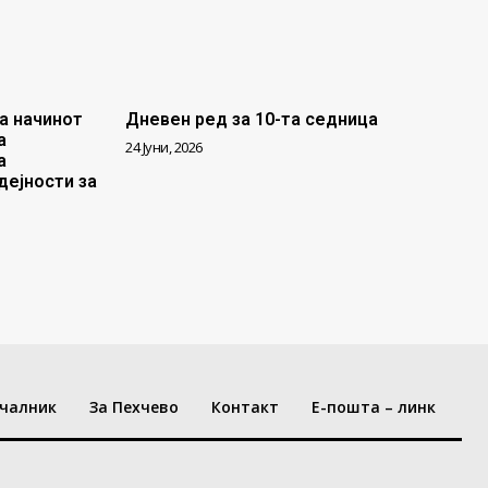
а начинот
Дневен ред за 10-та седница
а
24 Јуни, 2026
а
дејности за
чалник
За Пехчево
Контакт
Е-пошта – линк