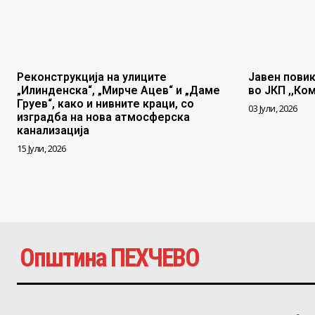
Реконструкција на улиците
Јавен повик
„Илинденска“, „Мирче Ацев“ и „Даме
во ЈКП ,,Ко
Груев“, како и нивните краци, со
03 Јули, 2026
изградба на нова атмосферска
канализација
15 Јули, 2026
Општина ПЕХЧЕВО