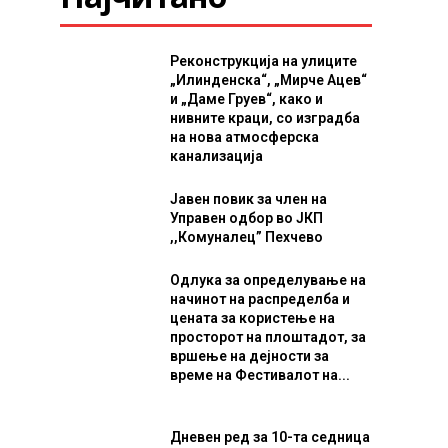
Реконструкција на улиците
„Илинденска“, „Мирче Ацев“
и „Даме Груев“, како и
нивните краци, со изградба
на нова атмосферска
канализација
Јавен повик за член на
Управен одбор во ЈКП
,,Комуналец” Пехчево
Одлука за определување на
начинот на распределба и
цената за користење на
просторот на плоштадот, за
вршење на дејности за
време на Фестивалот на...
Дневен ред за 10-та седница