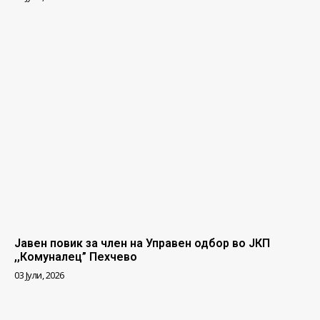
Јавен повик за член на Управен одбор во ЈКП
,,Комуналец” Пехчево
03 Јули, 2026