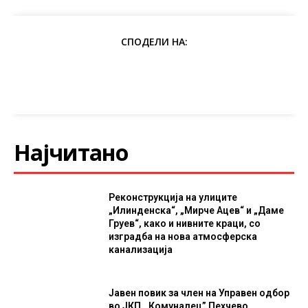
СПОДЕЛИ НА:
Најчитано
Реконструкција на улиците
„Илинденска“, „Мирче Ацев“ и „Даме
Груев“, како и нивните краци, со
изградба на нова атмосферска
канализација
Јавен повик за член на Управен одбор
во ЈКП ,,Комуналец” Пехчево