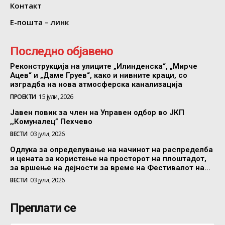
Контакт
Е-пошта – линк
Последно објавено
Реконструкција на улиците „Илинденска“, „Мирче
Ацев“ и „Даме Груев“, како и нивните краци, со
изградба на нова атмосферска канализација
ПРОЕКТИ
15 јули, 2026
Јавен повик за член на Управен одбор во ЈКП
,,Комуналец” Пехчево
ВЕСТИ
03 јули, 2026
Одлука за определување на начинот на распределба
и цената за користење на просторот на плоштадот,
за вршење на дејности за време на Фестивалот на...
ВЕСТИ
03 јули, 2026
Преплати се