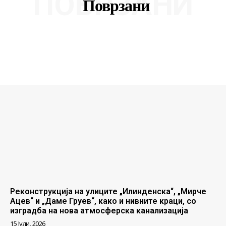
ПОВРЗАНИ
Поврзани
Реконструкција на улиците „Илинденска“, „Мирче
Ацев“ и „Даме Груев“, како и нивните краци, со
изградба на нова атмосферска канализација
15 Јули, 2026