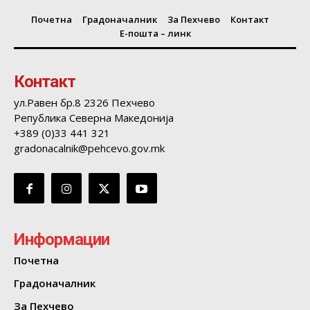
Почетна
Градоначалник
За Пехчево
Контакт
Е-пошта – линк
Контакт
ул.Равен бр.8 2326 Пехчево
Република Северна Македонија
+389 (0)33 441 321
gradonacalnik@pehcevo.gov.mk
Информации
Почетна
Градоначалник
За Пехчево