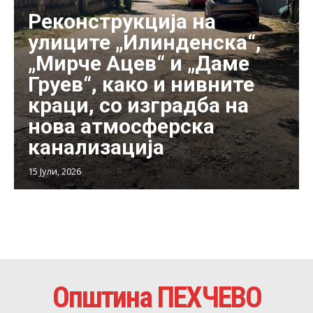
Реконструкција на
улиците „Илинденска“,
„Мирче Ацев“ и „Даме
Груев“, како и нивните
краци, со изградба на
нова атмосферска
канализација
15 Јули, 2026
Општина ПЕХЧЕВО