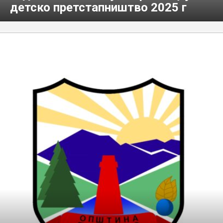
детско претстапништво 2025 г