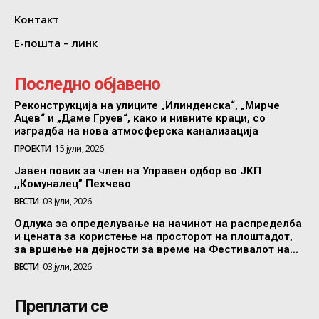
Контакт
Е-пошта – линк
Последно објавено
Реконструкција на улиците „Илинденска“, „Мирче
Ацев“ и „Даме Груев“, како и нивните краци, со
изградба на нова атмосферска канализација
ПРОЕКТИ
15 јули, 2026
Јавен повик за член на Управен одбор во ЈКП
,,Комуналец” Пехчево
ВЕСТИ
03 јули, 2026
Одлука за определување на начинот на распределба
и цената за користење на просторот на плоштадот,
за вршење на дејности за време на Фестивалот на...
ВЕСТИ
03 јули, 2026
Преплати се