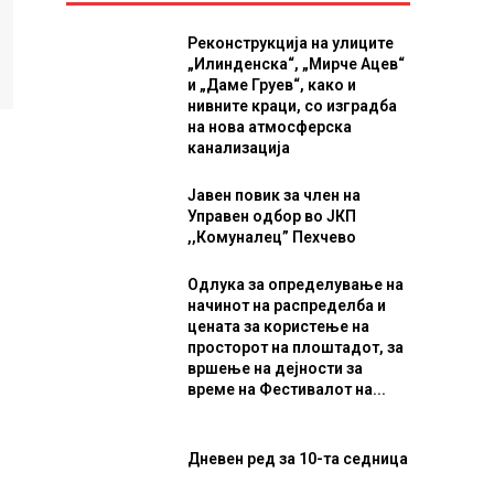
Реконструкција на улиците
„Илинденска“, „Мирче Ацев“
и „Даме Груев“, како и
нивните краци, со изградба
на нова атмосферска
канализација
Јавен повик за член на
Управен одбор во ЈКП
,,Комуналец” Пехчево
Одлука за определување на
начинот на распределба и
цената за користење на
просторот на плоштадот, за
вршење на дејности за
време на Фестивалот на...
Дневен ред за 10-та седница