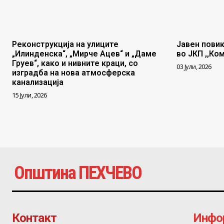
Реконструкција на улиците
Јавен повик
„Илинденска“, „Мирче Ацев“ и „Даме
во ЈКП ,,Ко
Груев“, како и нивните краци, со
03 Јули, 2026
изградба на нова атмосферска
канализација
15 Јули, 2026
Општина ПЕХЧЕВО
Контакт
Инфо