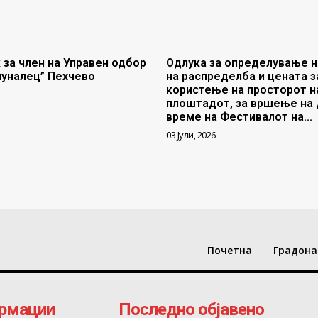
 за член на Управен одбор
Одлука за определување н
муналец” Пехчево
на распределба и цената з
користење на просторот н
плоштадот, за вршење на 
време на Фестивалот на...
03 Јули, 2026
Почетна
Градона
рмации
Последно објавено