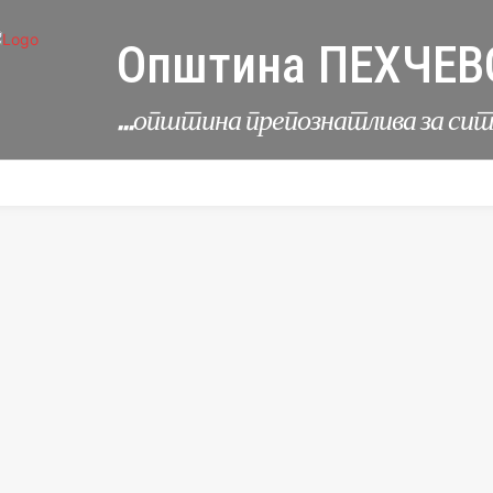
Општина ПЕХЧЕВ
...општина препознатлива за си
УРБАНИЗАМ
КОМУНАЛНИ ДЕЈНОСТИ
ЛЕР