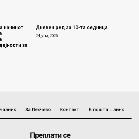
а начинот
Дневен ред за 10-та седница
а
24 Јуни, 2026
а
дејности за
чалник
За Пехчево
Контакт
Е-пошта – линк
Преплати се