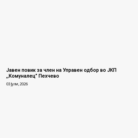
Јавен повик за член на Управен одбор во ЈКП
,,Комуналец” Пехчево
03 Јули, 2026