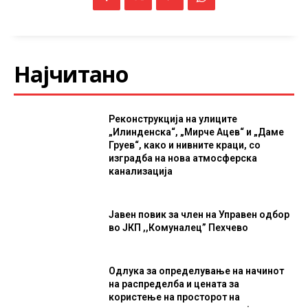
Најчитано
Реконструкција на улиците
„Илинденска“, „Мирче Ацев“ и „Даме
Груев“, како и нивните краци, со
изградба на нова атмосферска
канализација
Јавен повик за член на Управен одбор
во ЈКП ,,Комуналец” Пехчево
Одлука за определување на начинот
на распределба и цената за
користење на просторот на