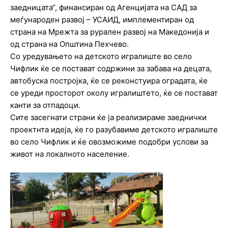
заедницата“, финансиран од Агенцијата на САД за
меѓународен развој – УСАИД, имплементиран од
страна на Мрежта за рурален развој на Македонија и
од страна на Општина Пехчево.
Со уредувањето на детското игралиште во село
Чифлик ќе се постават содржини за забава на децата,
автобуска постројка, ќе се реконстуира оградата, ќе
се уреди просторот околу игралиштето, ќе се постават
канти за отпадоци.
Сите засегнати страни ќе ја реализираме заеднички
проектнта идеја, ќе го разубавиме детското игралиште
во село Чифлик и ќе овозможиме подобри услови за
живот на локалното население.