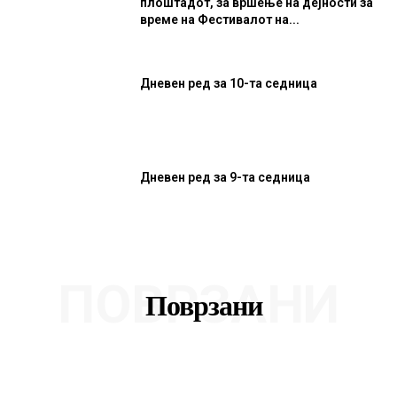
плоштадот, за вршење на дејности за
време на Фестивалот на...
Дневен ред за 10-та седница
Дневен ред за 9-та седница
ПОВРЗАНИ
Поврзани