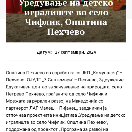
Уредување на детско
игралиште во село
Чифлик, Општина
Пехчево
27 септември, 2024
Датум:
Општина Пехчево во соработка со ЈКП „Комуналец“ –
Пехчево, ОЈУДГ „7 Септември“ – Пехчево, Здружение
Едукативен центар за зачувување на природата, село
Негрево Пехчево, граѓаните од село Чифлик и
Мрежата за рурален развој на Македонија со
партнерот ЛАГ Малеш – Пијанец, заеднички ја
отпочнаа проектната иницјатива „Уредување на детско
игралиште во село Чифлик, Општина Пехчево“,
поддржана од проектот „Програма за развој на