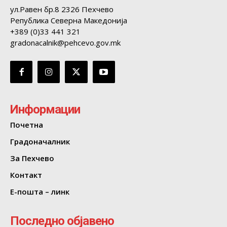
ул.Равен бр.8 2326 Пехчево
Република Северна Македонија
+389 (0)33 441 321
gradonacalnik@pehcevo.gov.mk
Информации
Почетна
Градоначалник
За Пехчево
Контакт
Е-пошта – линк
Последно објавено