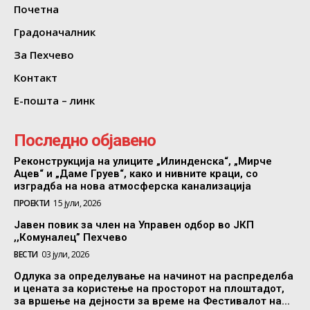
Почетна
Градоначалник
За Пехчево
Контакт
Е-пошта – линк
Последно објавено
Реконструкција на улиците „Илинденска“, „Мирче
Ацев“ и „Даме Груев“, како и нивните краци, со
изградба на нова атмосферска канализација
ПРОЕКТИ
15 јули, 2026
Јавен повик за член на Управен одбор во ЈКП
,,Комуналец” Пехчево
ВЕСТИ
03 јули, 2026
Одлука за определување на начинот на распределба
и цената за користење на просторот на плоштадот,
за вршење на дејности за време на Фестивалот на...