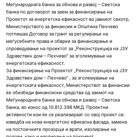
Меѓународната банка за обнова и развој – Светска
банка по договорот за заем за финансирање на
Проектот за енергетска ефикасност во јавниот секотр,
Министерството за финансии и Општина Пехчево
потпишаа Договор за грант за регулирање на
меѓусебните права и обврки за финансирање и
спроведување на проектот за „Реконструкција на ЈЗУ
Здравствен дом – Пехчево“ за зголемување на
енергетската ефикасност.
За финансирање на Проектот „Реконструкција на ЈЗУ
Здравствен дом – Пехчево“ , за зголемување на
енергетската ефикасност, Министерствот за финансии
ќе обезбеди финансиски средства од заемот на
Меѓународната банка за обнова и развој – Светска
банка, во износ од 10.812.398 МКД. Проектни
активности кои ќе се реализираат со овој проект се:
изведба на нова енергетско ефикасна фасада, замена
на постоечките прозорци и врати, изолирање на
подови, како и изолирање на покривот.