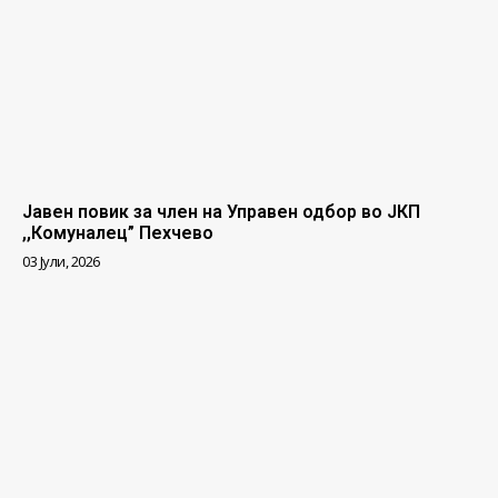
Јавен повик за член на Управен одбор во ЈКП
,,Комуналец” Пехчево
03 Јули, 2026