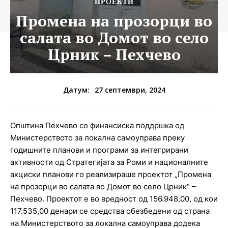
ПРОЕКТИ
Промена на прозорци во
салата во Домот во село
Црник – Пехчево
27 септември, 2024
Датум:
Општина Пехчево со финансиска поддршка од
Министерството за локална самоуправа преку
годишните планови и програми за интегрирани
активности од Стратегијата за Роми и националните
акциски планови го реализираше проектот „Промена
на прозорци во салата во Домот во село Црник“ –
Пехчево. Проектот е во вредност од 156.948,00, од кои
117.535,00 денари се средства обезбедени од страна
на Министерството за локална самоуправа додека