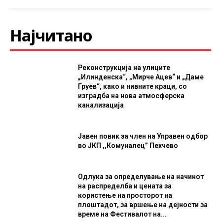
Најчитано
Реконструкција на улиците
„Илинденска“, „Мирче Ацев“ и „Даме
Груев“, како и нивните краци, со
изградба на нова атмосферска
канализација
Јавен повик за член на Управен одбор
во ЈКП ,,Комуналец” Пехчево
Одлука за определување на начинот
на распределба и цената за
користење на просторот на
плоштадот, за вршење на дејности за
време на Фестивалот на...