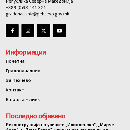
Република Северна Македонија
+389 (0)33 441 321
gradonacalnik@pehcevo.gov.mk
Информации
Почетна
Градоначалник
За Пехчево
Контакт
Е-пошта – линк
Последно објавено
Реконструкција на улиците „Илинденска“, „Мирче
Ацев“ и „Даме Груев“, како и нивните краци, со