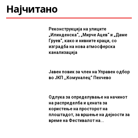
Најчитано
Реконструкција на улиците
„Илинденска“, „Мирче Ацев“ и „Даме
Груев“, како и нивните краци, со
изградба на нова атмосферска
канализација
Јавен повик за член на Управен одбор
во ЈКП ,,Комуналец” Пехчево
Одлука за определување на начинот
на распределба и цената за
користење на просторот на
плоштадот, за вршење на дејности за
време на Фестивалот на...