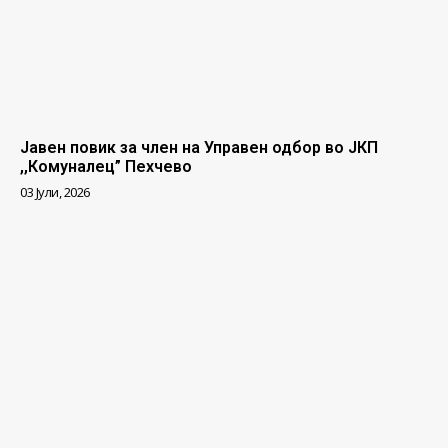
Јавен повик за член на Управен одбор во ЈКП
,,Комуналец” Пехчево
03 Јули, 2026