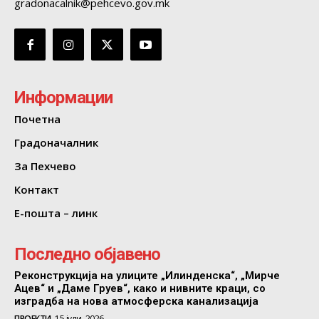
gradonacalnik@pehcevo.gov.mk
Информации
Почетна
Градоначалник
За Пехчево
Контакт
Е-пошта – линк
Последно објавено
Реконструкција на улиците „Илинденска“, „Мирче
Ацев“ и „Даме Груев“, како и нивните краци, со
изградба на нова атмосферска канализација
ПРОЕКТИ
15 јули, 2026