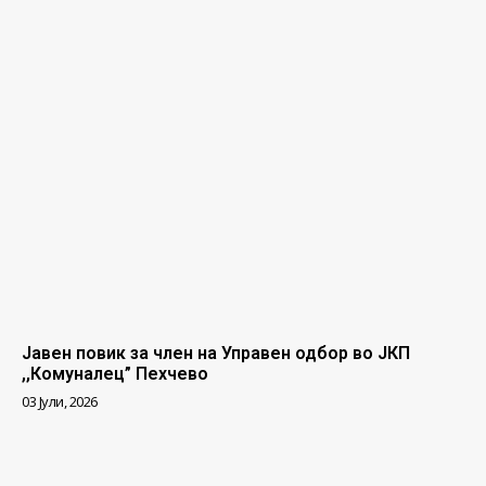
Јавен повик за член на Управен одбор во ЈКП
,,Комуналец” Пехчево
03 Јули, 2026