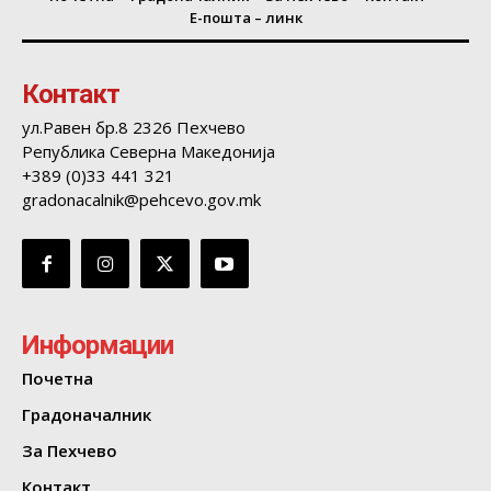
Е-пошта – линк
Контакт
ул.Равен бр.8 2326 Пехчево
Република Северна Македонија
+389 (0)33 441 321
gradonacalnik@pehcevo.gov.mk
Информации
Почетна
Градоначалник
За Пехчево
Контакт