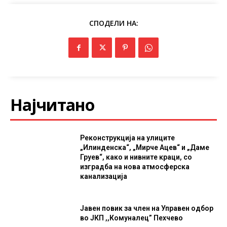
СПОДЕЛИ НА:
Најчитано
Реконструкција на улиците
„Илинденска“, „Мирче Ацев“ и „Даме
Груев“, како и нивните краци, со
изградба на нова атмосферска
канализација
Јавен повик за член на Управен одбор
во ЈКП ,,Комуналец” Пехчево