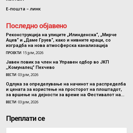
Е-пошта – линк
Последно објавено
Реконструкција на улиците „Илинденска“, „Мирче
Ацев“ и „Даме Груев“, како и нивните краци, со
изградба на нова атмосферска канализација
ПРОЕКТИ
15 јули, 2026
Јавен повик за член на Управен одбор во ЈКП
,,Комуналец” Пехчево
ВЕСТИ
03 јули, 2026
Одлука за определување на начинот на распределба
и цената за користење на просторот на плоштадот,
за вршење на дејности за време на Фестивалот на...
ВЕСТИ
03 јули, 2026
Преплати се