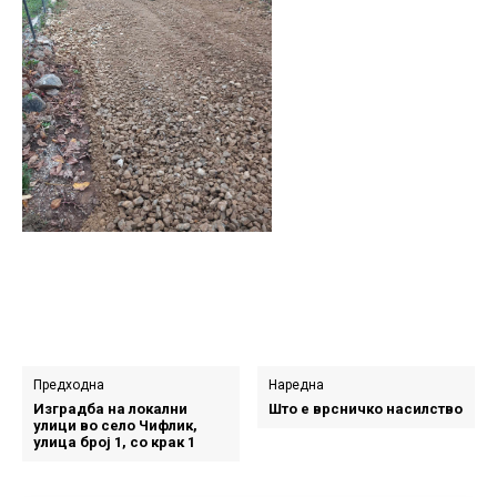
Предходна
Наредна
Изградба на локални
Што е врсничко насилство
улици во село Чифлик,
улица број 1, со крак 1