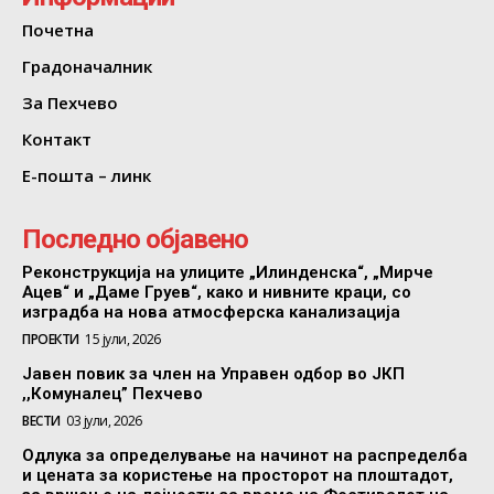
Почетна
Градоначалник
За Пехчево
Контакт
Е-пошта – линк
Последно објавено
Реконструкција на улиците „Илинденска“, „Мирче
Ацев“ и „Даме Груев“, како и нивните краци, со
изградба на нова атмосферска канализација
ПРОЕКТИ
15 јули, 2026
Јавен повик за член на Управен одбор во ЈКП
,,Комуналец” Пехчево
ВЕСТИ
03 јули, 2026
Одлука за определување на начинот на распределба
и цената за користење на просторот на плоштадот,