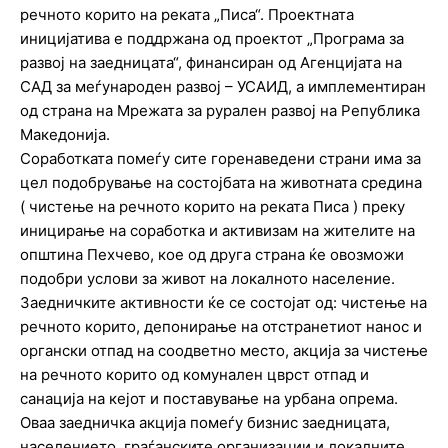
речното корито на реката „Писа“. Проектната
иницијатива е поддржана од проектот „Програма за
развој на заедницата“, финансиран од Агенцијата на
САД за меѓународен развој – УСАИД, а имплементиран
од страна на Мрежата за рурален развој на Република
Македонија.
Соработката помеѓу сите горенаведени страни има за
цел подобрување на состојбата на животната средина
( чистење на речното корито на реката Писа ) преку
иницирање на соработка и активизам на жителите на
општина Пехчево, кое од друга страна ќе овозможи
подобри услови за живот на локалното население.
Заедничките активности ќе се состојат од: чистење на
речното корито, депонирање на отстранетиот нанос и
органски отпад на соодветно место, акција за чистење
на речното корито од комунален цврст отпад и
санација на кејот и поставување на урбана опрема.
Оваа заедничка акција помеѓу бизнис заедницата,
населението, граѓанските организации и локалните