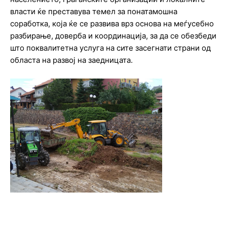
власти ќе преставува темел за понатамошна
соработка, која ќе се развива врз основа на меѓусебно
разбирање, доверба и координација, за да се обезбеди
што поквалитетна услуга на сите засегнати страни од
областа на развој на заедницата.