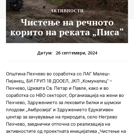
АКТИВНОСТИ
Чистење на речното
корито на реката „Писа“
26 септември, 2024
Датум:
Општина Пехчево во соработка со ЛАГ Малеш-
Пијанец, БИ ГРУП 18 ДООЕЛ, ЈКП „Комуналец“ –
Пехчево, Црквата Св. Петар и Павле, како и во
соработка со НВО секторот, Организација на жени во
Пехчево, Здружението за лековити билки и шумски
плодови „Амброзија“ и Здружението Едукативен
центар за зачувување на природата, село Негрево
Пехчево, заеднички отпочна со реализација на
активностите од проектната иницијатива „Чистење на