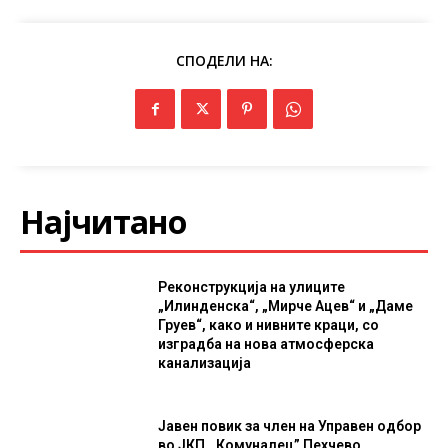
СПОДЕЛИ НА:
Најчитано
Реконструкција на улиците
„Илинденска“, „Мирче Ацев“ и „Даме
Груев“, како и нивните краци, со
изградба на нова атмосферска
канализација
Јавен повик за член на Управен одбор
во ЈКП ,,Комуналец” Пехчево