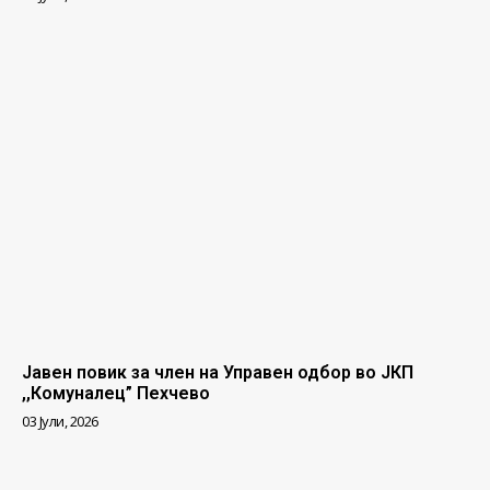
Јавен повик за член на Управен одбор во ЈКП
,,Комуналец” Пехчево
03 Јули, 2026