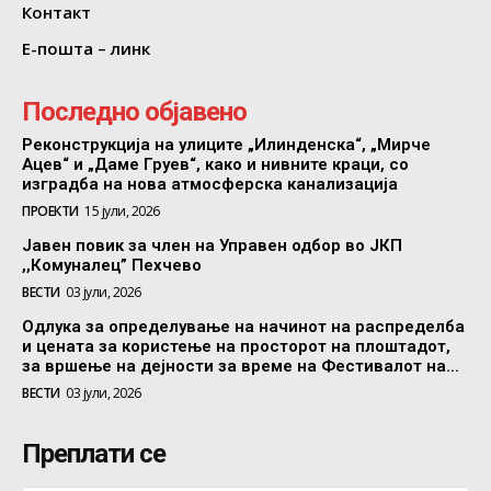
Контакт
Е-пошта – линк
Последно објавено
Реконструкција на улиците „Илинденска“, „Мирче
Ацев“ и „Даме Груев“, како и нивните краци, со
изградба на нова атмосферска канализација
ПРОЕКТИ
15 јули, 2026
Јавен повик за член на Управен одбор во ЈКП
,,Комуналец” Пехчево
ВЕСТИ
03 јули, 2026
Одлука за определување на начинот на распределба
и цената за користење на просторот на плоштадот,
за вршење на дејности за време на Фестивалот на...
ВЕСТИ
03 јули, 2026
Преплати се