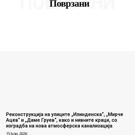
ПОВРЗАНИ
Поврзани
Реконструкција на улиците „Илинденска“, „Мирче
Ацев“ и „Даме Груев“, како и нивните краци, со
изградба на нова атмосферска канализација
15 Јули, 2026