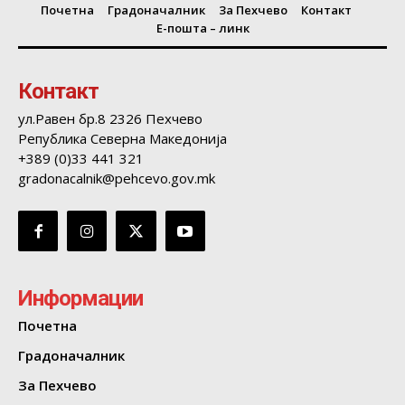
Почетна
Градоначалник
За Пехчево
Контакт
Е-пошта – линк
Контакт
ул.Равен бр.8 2326 Пехчево
Република Северна Македонија
+389 (0)33 441 321
gradonacalnik@pehcevo.gov.mk
Информации
Почетна
Градоначалник
За Пехчево