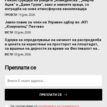
Реконструкција на улиците „Илинденска“, „Мирче
Ацев“ и „Даме Груев“, како и нивните краци, со
изградба на нова атмосферска канализација
ПРОЕКТИ
15 јули, 2026
Јавен повик за член на Управен одбор во ЈКП
,,Комуналец” Пехчево
ВЕСТИ
03 јули, 2026
Одлука за определување на начинот на распределба
и цената за користење на просторот на плоштадот,
за вршење на дејности за време на Фестивалот на...
ВЕСТИ
03 јули, 2026
Преплати се
ПРЕПЛАТИ СЕ
Се согласувам со
политиката на приватност
.