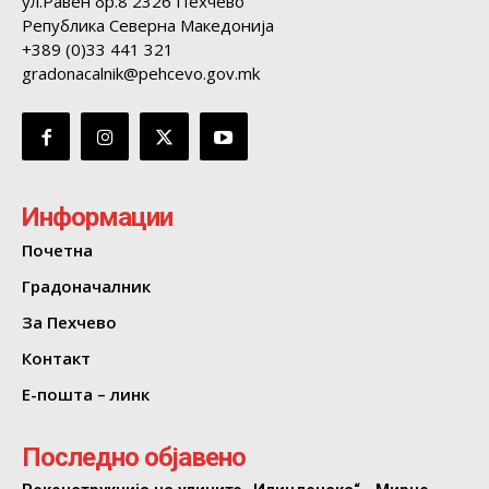
ул.Равен бр.8 2326 Пехчево
Република Северна Македонија
+389 (0)33 441 321
gradonacalnik@pehcevo.gov.mk
Информации
Почетна
Градоначалник
За Пехчево
Контакт
Е-пошта – линк
Последно објавено