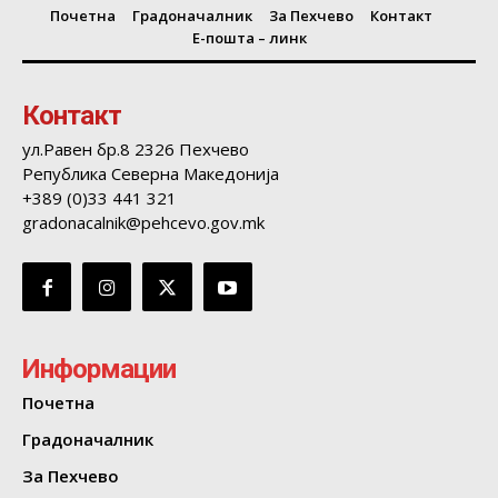
Почетна
Градоначалник
За Пехчево
Контакт
Е-пошта – линк
Контакт
ул.Равен бр.8 2326 Пехчево
Република Северна Македонија
+389 (0)33 441 321
gradonacalnik@pehcevo.gov.mk
Информации
Почетна
Градоначалник
За Пехчево