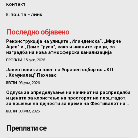
Контакт
Е-пошта – линк
Последно објавено
Реконструкција на улиците „Илинденска“, „Мирче
Ацев“ и „Даме Груев“, како и нивните краци, со
изградба на нова атмосферска канализација
ПРОЕКТИ
15 јули, 2026
Јавен повик за член на Управен одбор во ЈКП
,,Комуналец” Пехчево
ВЕСТИ
03 јули, 2026
Одлука за определување на начинот на распределба
и цената за користење на просторот на плоштадот,
за вршење на дејности за време на Фестивалот на...
ВЕСТИ
03 јули, 2026
Преплати се