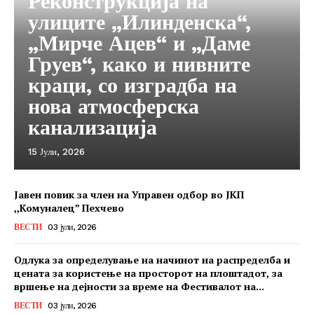
Реконструкција на
улиците „Илинденска“,
„Мирче Ацев“ и „Даме
Груев“, како и нивните
краци, со изградба на
нова атмосферска
канализација
15 Јули, 2026
Јавен повик за член на Управен одбор во ЈКП
,,Комуналец” Пехчево
ВЕСТИ
03 јули, 2026
Одлука за определување на начинот на распределба и
цената за користење на просторот на плоштадот, за
вршење на дејности за време на Фестивалот на...
ВЕСТИ
03 јули, 2026