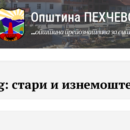
Општина ПЕХЧЕВ
...општина препознатлива за си
УРБАНИЗАМ
КОМУНАЛНИ ДЕЈНОСТИ
ЛЕР
g:
стари и изнемошт