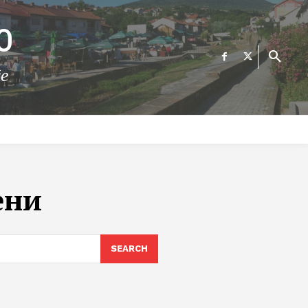
О
те
ФИНАНСИИ
ВЕСТИ
Е-УСЛУГИ
КОНТАКТ
ени
SEARCH