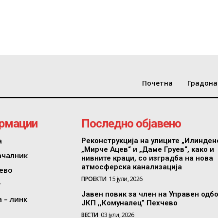
Почетна
Градона
рмации
Последно објавено
а
Реконструкција на улиците „Илинден
„Мирче Ацев“ и „Даме Груев“, како и
ачалник
нивните краци, со изградба на нова
атмосферска канализација
ево
ПРОЕКТИ
15 јули, 2026
т
Јавен повик за член на Управен одб
 – линк
ЈКП ,,Комуналец” Пехчево
ВЕСТИ
03 јули, 2026