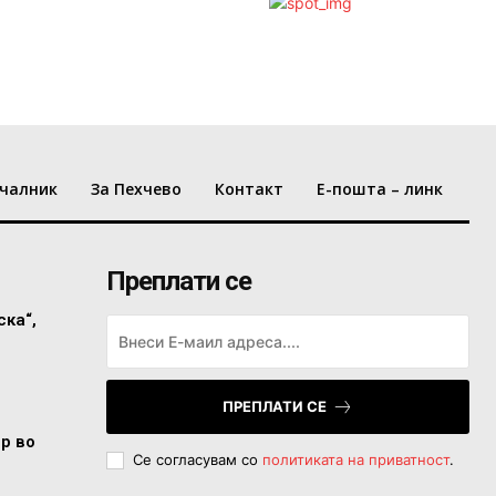
чалник
За Пехчево
Контакт
Е-пошта – линк
Преплати се
ска“,
ПРЕПЛАТИ СЕ
ор во
Се согласувам со
политиката на приватност
.