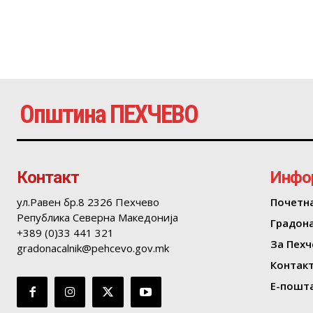
Општина ПЕХЧЕВО
Контакт
Инфо
ул.Равен бр.8 2326 Пехчево
Почетн
Република Северна Македонија
Градон
+389 (0)33 441 321
За Пехч
gradonacalnik@pehcevo.gov.mk
Контак
Е-пошта