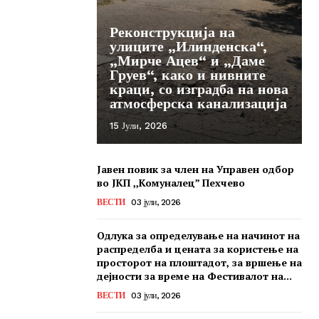
Реконструкција на
улиците „Илинденска“,
„Мирче Ацев“ и „Даме
Груев“, како и нивните
краци, со изградба на нова
атмосферска канализација
15 Јули, 2026
Јавен повик за член на Управен одбор
во ЈКП ,,Комуналец” Пехчево
ВЕСТИ
03 јули, 2026
Одлука за определување на начинот на
распределба и цената за користење на
просторот на плоштадот, за вршење на
дејности за време на Фестивалот на...
ВЕСТИ
03 јули, 2026