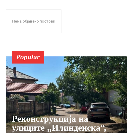
Нема објавено постови
Popular
Реконструкција на
улиците „Илинденска“,