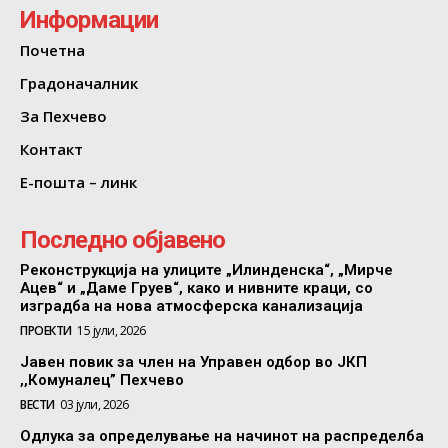
Информации
Почетна
Градоначалник
За Пехчево
Контакт
Е-пошта – линк
Последно објавено
Реконструкција на улиците „Илинденска“, „Мирче
Ацев“ и „Даме Груев“, како и нивните краци, со
изградба на нова атмосферска канализација
ПРОЕКТИ
15 јули, 2026
Јавен повик за член на Управен одбор во ЈКП
,,Комуналец” Пехчево
ВЕСТИ
03 јули, 2026
Одлука за определување на начинот на распределба