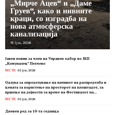
„Мирче Ацев“ и „Даме
Груев“, како и нивните
краци, со изградба на
нова атмосферска
канализација
15 Јули, 2026
Јавен повик за член на Управен одбор во ЈКП
,,Комуналец” Пехчево
ВЕСТИ
03 јули, 2026
Одлука за определување на начинот на распределба и
цената за користење на просторот на плоштадот, за
вршење на дејности за време на Фестивалот на...
ВЕСТИ
03 јули, 2026
Дневен ред за 10-та седница