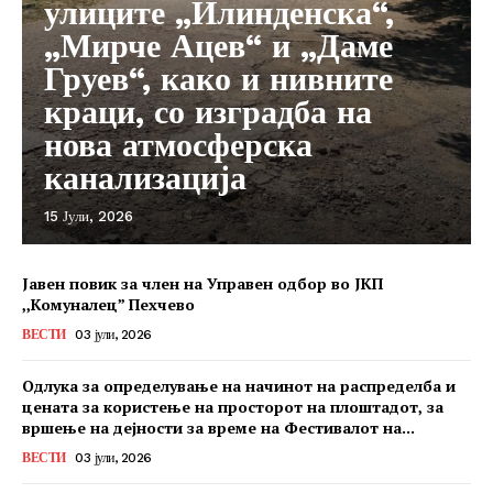
улиците „Илинденска“,
„Мирче Ацев“ и „Даме
Груев“, како и нивните
краци, со изградба на
нова атмосферска
канализација
15 Јули, 2026
Јавен повик за член на Управен одбор во ЈКП
,,Комуналец” Пехчево
ВЕСТИ
03 јули, 2026
Одлука за определување на начинот на распределба и
цената за користење на просторот на плоштадот, за
вршење на дејности за време на Фестивалот на...
ВЕСТИ
03 јули, 2026