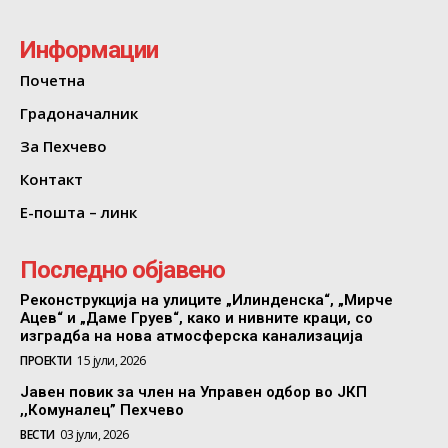
Информации
Почетна
Градоначалник
За Пехчево
Контакт
Е-пошта – линк
Последно објавено
Реконструкција на улиците „Илинденска“, „Мирче
Ацев“ и „Даме Груев“, како и нивните краци, со
изградба на нова атмосферска канализација
ПРОЕКТИ
15 јули, 2026
Јавен повик за член на Управен одбор во ЈКП
,,Комуналец” Пехчево
ВЕСТИ
03 јули, 2026