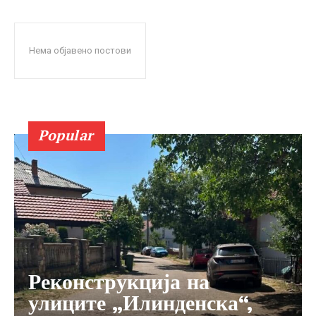
Нема објавено постови
Popular
Реконструкција на
улиците „Илинденска“,