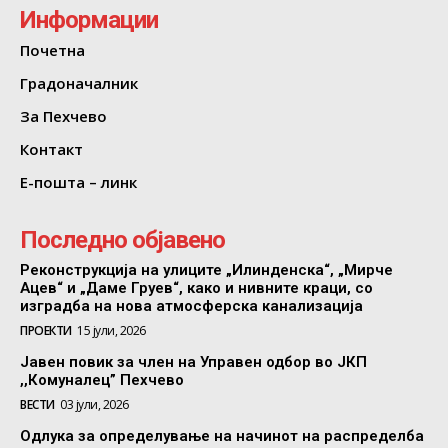
Информации
Почетна
Градоначалник
За Пехчево
Контакт
Е-пошта – линк
Последно објавено
Реконструкција на улиците „Илинденска“, „Мирче
Ацев“ и „Даме Груев“, како и нивните краци, со
изградба на нова атмосферска канализација
ПРОЕКТИ
15 јули, 2026
Јавен повик за член на Управен одбор во ЈКП
,,Комуналец” Пехчево
ВЕСТИ
03 јули, 2026
Одлука за определување на начинот на распределба