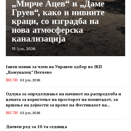
„Мирче Ацев“ и „Даме
Груев“, како и нивните
краци, со изградба на
нова атмосферска
канализација
15 Јули, 2026
Јавен повик за член на Управен одбор во ЈКП
,,Комуналец” Пехчево
ВЕСТИ
03 јули, 2026
Одлука за определување на начинот на распределба и
цената за користење на просторот на плоштадот, за
вршење на дејности за време на Фестивалот на...
ВЕСТИ
03 јули, 2026
Дневен ред за 10-та седница