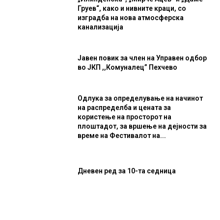
Груев“, како и нивните краци, со
изградба на нова атмосферска
канализација
Јавен повик за член на Управен одбор
во ЈКП ,,Комуналец” Пехчево
Одлука за определување на начинот
на распределба и цената за
користење на просторот на
плоштадот, за вршење на дејности за
време на Фестивалот на...
Дневен ред за 10-та седница