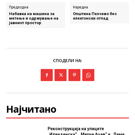
Предходна
Наредна
Набавка на машина за
Општина Пехчево без
метење и одржување на
електонски отпад
јавниот простор
СПОДЕЛИ НА:
Најчитано
Реконструкција на улиците
„Илинденска“, „Мирче Ацев“ и „Даме