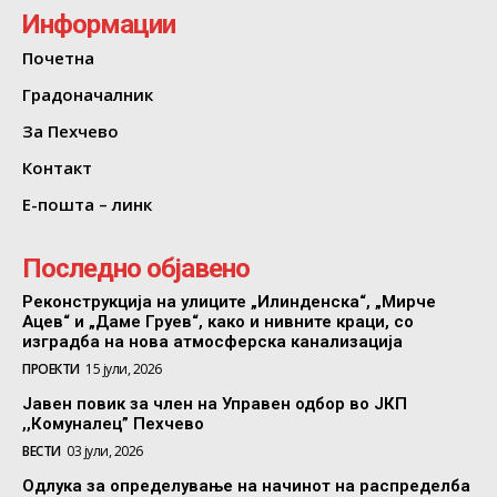
Информации
Почетна
Градоначалник
За Пехчево
Контакт
Е-пошта – линк
Последно објавено
Реконструкција на улиците „Илинденска“, „Мирче
Ацев“ и „Даме Груев“, како и нивните краци, со
изградба на нова атмосферска канализација
ПРОЕКТИ
15 јули, 2026
Јавен повик за член на Управен одбор во ЈКП
,,Комуналец” Пехчево
ВЕСТИ
03 јули, 2026
Одлука за определување на начинот на распределба