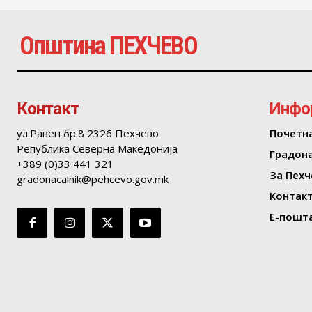
Општина ПЕХЧЕВО
Контакт
Инфо
ул.Равен бр.8 2326 Пехчево
Почетн
Република Северна Македонија
Градон
+389 (0)33 441 321
За Пехч
gradonacalnik@pehcevo.gov.mk
Контак
Е-пошта