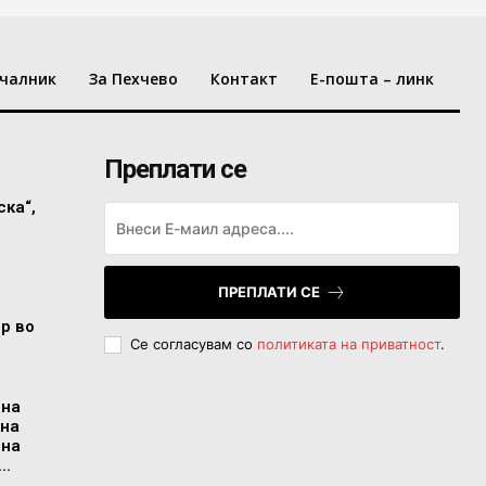
чалник
За Пехчево
Контакт
Е-пошта – линк
Преплати се
ска“,
ПРЕПЛАТИ СЕ
ор во
Се согласувам со
политиката на приватност
.
 на
 на
 на
..