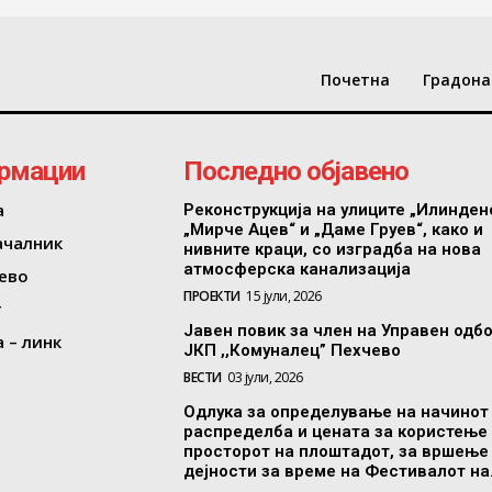
Почетна
Градона
рмации
Последно објавено
а
Реконструкција на улиците „Илинден
„Мирче Ацев“ и „Даме Груев“, како и
ачалник
нивните краци, со изградба на нова
атмосферска канализација
ево
ПРОЕКТИ
15 јули, 2026
т
Јавен повик за член на Управен одб
 – линк
ЈКП ,,Комуналец” Пехчево
ВЕСТИ
03 јули, 2026
Одлука за определување на начинот
распределба и цената за користење
просторот на плоштадот, за вршење
дејности за време на Фестивалот на.