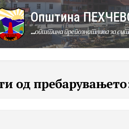
Општина ПЕХЧЕВ
...општина препознатлива за си
УРБАНИЗАМ
КОМУНАЛНИ ДЕЈНОСТИ
ЛЕР
ти од пребарувањето