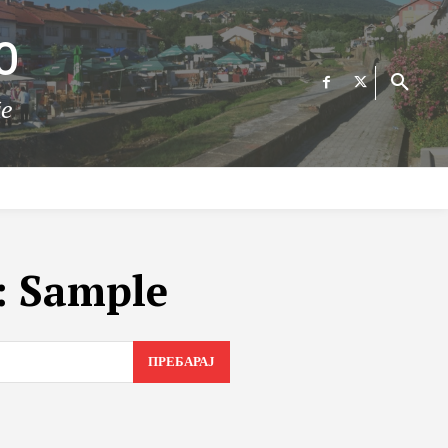
О
те
ФИНАНСИИ
ВЕСТИ
Е-УСЛУГИ
КОНТАКТ
:
Sample
ПРЕБАРАЈ