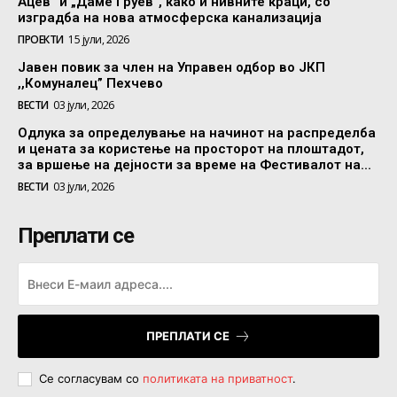
Ацев“ и „Даме Груев“, како и нивните краци, со
изградба на нова атмосферска канализација
ПРОЕКТИ
15 јули, 2026
Јавен повик за член на Управен одбор во ЈКП
,,Комуналец” Пехчево
ВЕСТИ
03 јули, 2026
Одлука за определување на начинот на распределба
и цената за користење на просторот на плоштадот,
за вршење на дејности за време на Фестивалот на...
ВЕСТИ
03 јули, 2026
Преплати се
ПРЕПЛАТИ СЕ
Се согласувам со
политиката на приватност
.