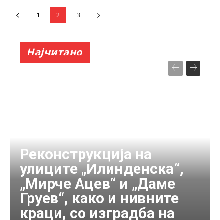
1
2
3
Најчитано
Реконструкција на
улиците „Илинденска“,
„Мирче Ацев“ и „Даме
Груев“, како и нивните
краци, со изградба на